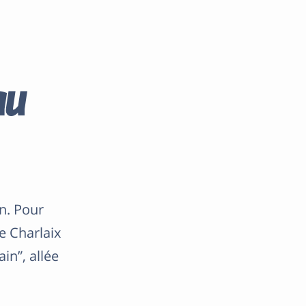
au
n. Pour
e Charlaix
in”, allée