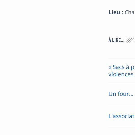
Lieu :
Char
À LIRE…
« Sacs à p
violences
Un four… 
L'associa