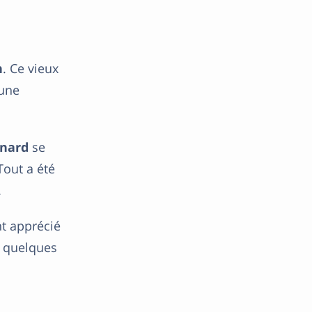
n
. Ce vieux
’une
nard
se
Tout a été
.
t apprécié
e quelques