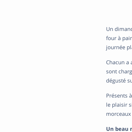
Un dimanc
four à pai
journée pl
Chacun a a
sont charg
dégusté s
Présents 
le plaisir
morceaux d
Un beau 