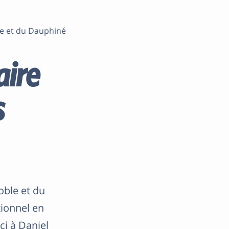
le et du Dauphiné
ire
s
oble et du
ionnel en
i à Daniel