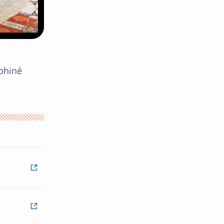
phiné