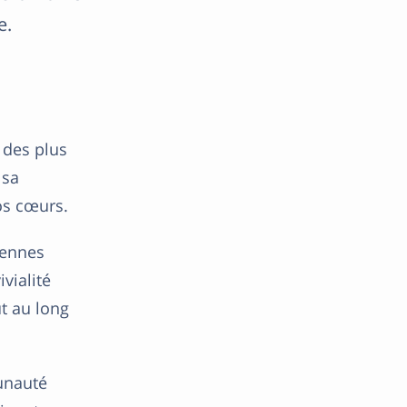
e.
 des plus
 sa
os cœurs.
iennes
vialité
ut au long
munauté