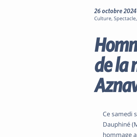
26 octobre 2024
Culture, Spectacl
Homma
de la 
Aznav
Ce samedi s
Dauphiné (M
hommage au 