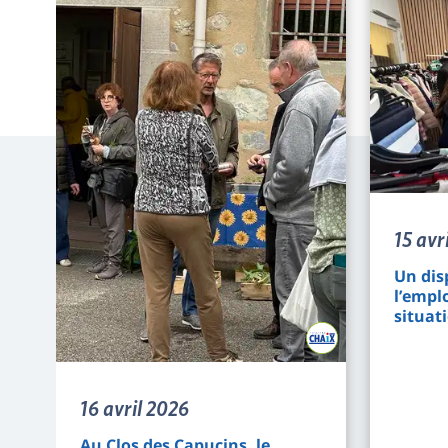
15 avr
Un dis
l’empl
situat
16 avril 2026
Au Clos des Capucins, le