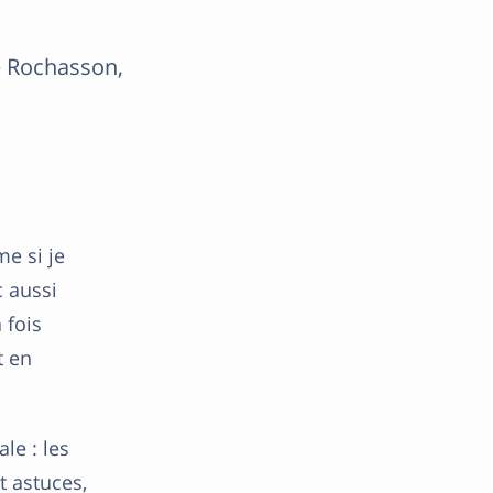
e Rochasson,
e si je
 aussi
 fois
t en
le : les
t astuces,