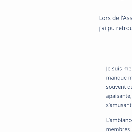
Lors de l’A
j’ai pu retr
Je suis me
manque mal
souvent qu
apaisante,
s’amusant
L’ambiance
membres so