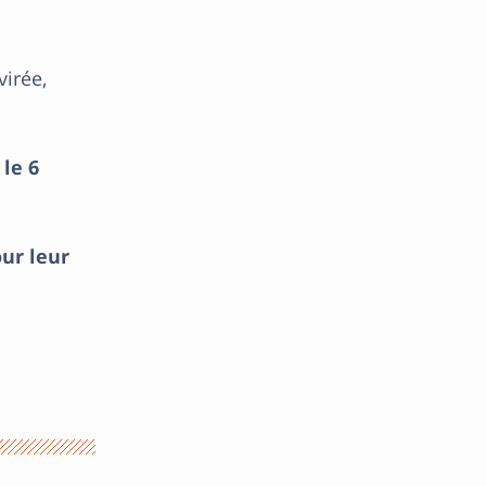
irée,
le 6
ur leur