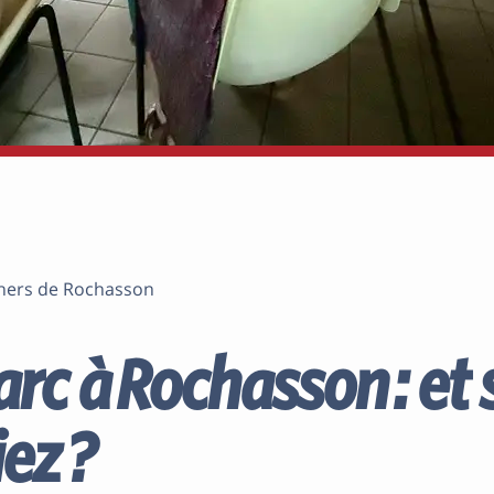
hers de Rochasson
l’arc à Rochasson : et 
ez ?