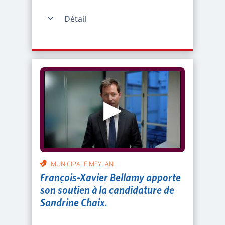
Détail
▶
MUNICIPALE MEYLAN
François-Xavier Bellamy apporte
son soutien à la candidature de
Sandrine Chaix.