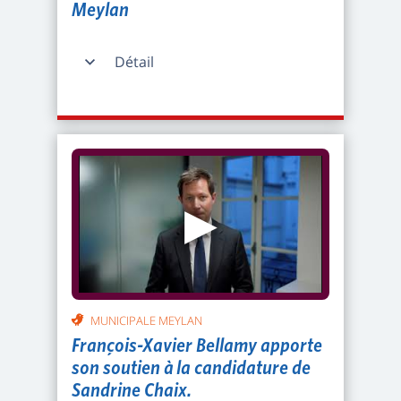
Meylan
Détail
▶
MUNICIPALE MEYLAN
François-Xavier Bellamy apporte
son soutien à la candidature de
Sandrine Chaix.